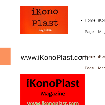
Home
iKo
Page
Mag
www.iKonoPlast.com
Home
iKo
Page
Mag