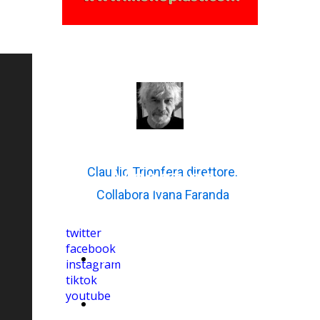
iKonoPlast
Claudio Trionfera direttore.
Magazine
Collabora Ivana Faranda
twitter
facebook
cinema
instagram
tiktok
youtube
scienze